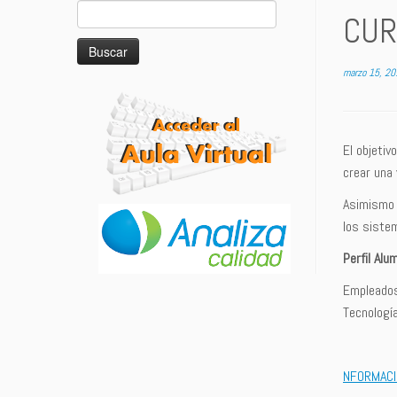
Buscar:
CUR
marzo 15, 20
El objetiv
crear una 
Asimismo 
los siste
Perfil Alu
Empleados 
Tecnología
NFORMACI