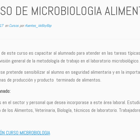
SO DE MICROBIOLOGIA ALIMEN
17
en
Cursos
por
rfuentes_kk6ky6bp
o de este curso es capacitar al alumnado para atender en las tareas típicas
visión general de la metodología de trabajo en el laboratorio microbiológico.
se pretende sensibilizar al alumno en seguridad alimentaria y en la import
mas de producción y producto terminado de alimentos.
mnado:
en el sector y personal que desea incorporase a este área laboral. Estudia
 de los Alimentos, Veterinaria, Biología, técnicos de laboratorio. Trabajado
ÓN CURSO MICBROBIOLOGIA