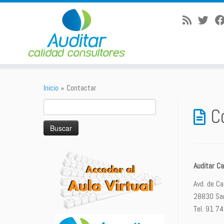
Saltar
al
Inicio
»
Contactar
contenido
Buscar:
C
Auditar Ca
Avd. de Ca
28830 San
Tel. 91 7