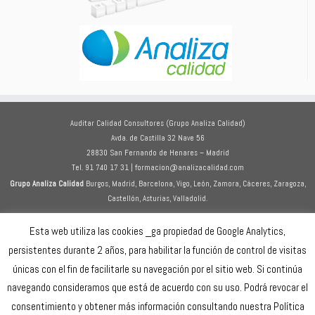
Auditar Calidad Consultores (Grupo Analiza Calidad)
Avda. de Castilla 32 Nave 56
28830 San Fernando de Henares – Madrid
Tel. 91 740 17 31 | formacion@analizacalidad.com
Grupo Analiza Calidad
Burgos, Madrid, Barcelona, Vigo, León, Zamora, Cáceres, Zaragoza,
Castellón, Asturias, Valladolid.
Aviso legal
Esta web utiliza las cookies _ga propiedad de Google Analytics,
Política de privacidad
persistentes durante 2 años, para habilitar la función de control de visitas
Política de cookies
únicas con el fin de facilitarle su navegación por el sitio web. Si continúa
navegando consideramos que está de acuerdo con su uso. Podrá revocar el
consentimiento y obtener más información consultando nuestra Política