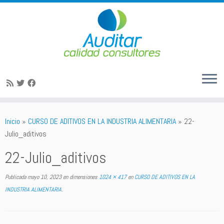
Saltar
al
Inicio
»
CURSO DE ADITIVOS EN LA INDUSTRIA ALIMENTARIA
»
22-
contenido
Julio_aditivos
22-Julio_aditivos
Publicada
mayo 10, 2023
en dimensiones
1024 × 417
en
CURSO DE ADITIVOS EN LA
INDUSTRIA ALIMENTARIA
.