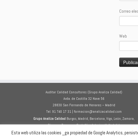
Correo ele
Web
Auditar Calidad Consultores (Grupo Analiza Calidad)
Avda. de Castilla 32 Nave 56
28830 San Fernando de Henares – Madrid
Tel. 91 740 17 31 | formacion@analizacalidad.com
Grupo Analiza Calidad
Burgos, Madrid, Barcelona, Vigo, León, Zamora,
Cáceres, Zaragoza, Castellón, Asturias, Valladolid.
Esta web utiliza las cookies _ga propiedad de Google Analytics, persisten