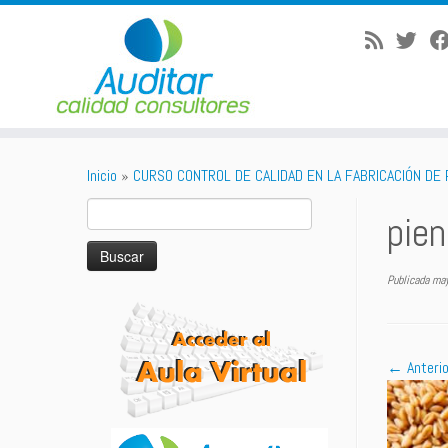
Saltar
al
Inicio
»
CURSO CONTROL DE CALIDAD EN LA FABRICACIÓN DE
contenido
Buscar:
pie
Publicada
may
← Anterio