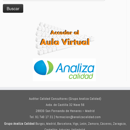
Auditar Calidad Consultores (Grupo Analiza Calidad)
Avda. de Castilla 32 Nave 56
28830 San Fernando de Henares – Madrid
Tel. 91 740 17 31 | formacion@analizacalidad.com
Grupo Analiza Calidad
Burgos, Madrid, Barcelona, Vigo, León, Zamora, Cáceres, Zaragoza,
Castellón, Asturias, Valladolid.