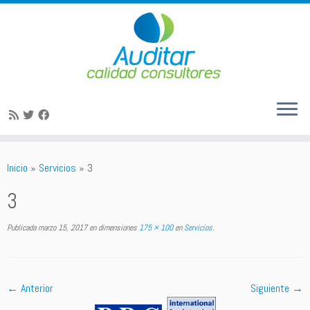
Saltar
al
Inicio
»
Servicios
»
3
contenido
3
Publicada
marzo 15, 2017
en dimensiones
175 × 100
en
Servicios
.
← Anterior
Siguiente →