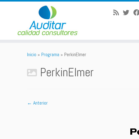
Saltar
al
Inicio
»
Programa
»
PerkinElmer
contenido
PerkinElmer
← Anterior