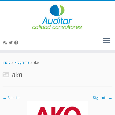
Saltar
al
Inicio
»
Programa
»
ako
contenido
ako
← Anterior
Siguiente →