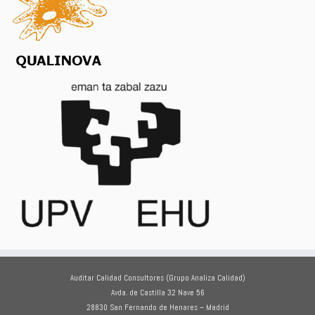
Auditar Calidad Consultores (Grupo Analiza Calidad)
Avda. de Castilla 32 Nave 56
28830 San Fernando de Henares – Madrid