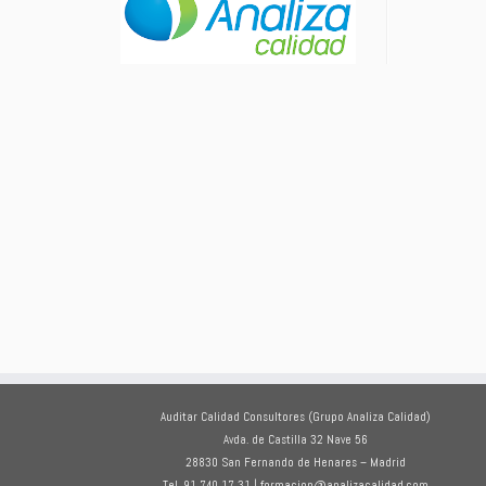
Auditar Calidad Consultores (Grupo Analiza Calidad)
Avda. de Castilla 32 Nave 56
28830 San Fernando de Henares – Madrid
Tel. 91 740 17 31 | formacion@analizacalidad.com