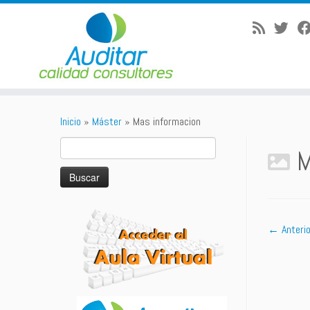
Saltar
al
Inicio
»
Máster
»
Mas informacion
contenido
Buscar:
M
← Anterio